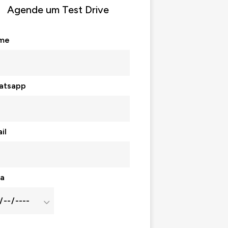
Agende um Test Drive
me
atsapp
il
a