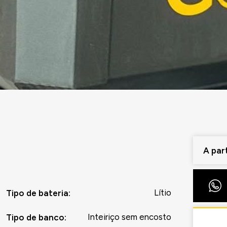
A part
Lítio
Tipo de bateria
:
Inteiriço sem encosto
Tipo de banco
: