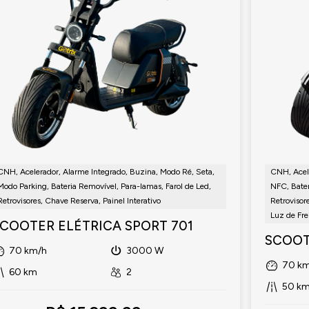
CNH, Acelerador, Alarme Integrado, Buzina, Modo Ré, Seta,
CNH, Acele
Modo Parking, Bateria Removível, Para-lamas, Farol de Led,
NFC, Bater
Retrovisores, Chave Reserva, Painel Interativo
Retrovisore
Luz de Fre
COOTER ELÉTRICA SPORT 701
SCOOT
70 km/h
3000 W
70 km
60 km
2
50 k