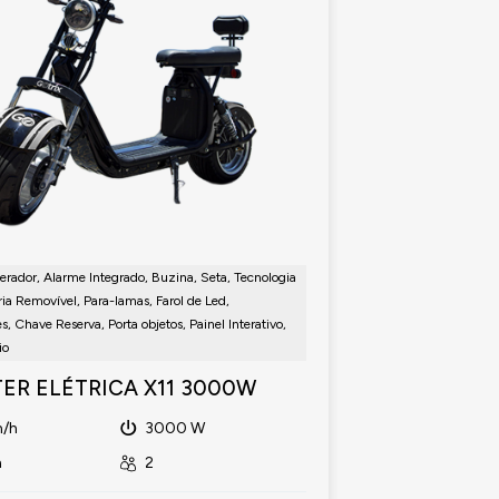
rador, Alarme Integrado, Buzina, Seta, Tecnologia
CNH, Acelerador, Al
ia Removível, Para-lamas, Farol de Led,
NFC, Bateria Removív
s, Chave Reserva, Porta objetos, Painel Interativo,
Retrovisores, Chave R
io
Luz de Freio
ER ELÉTRICA X11 3000W
SCOOTER EL
/h
3000 W
60 km/h
m
2
40 km